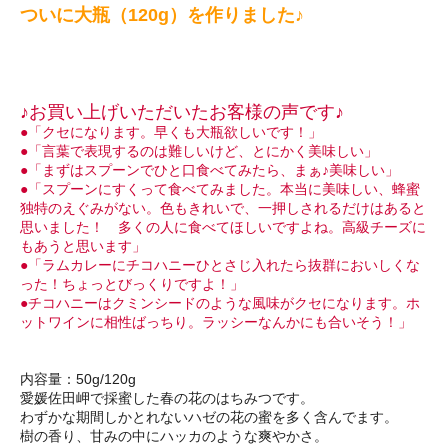
ついに大瓶（120g）を作りました♪
♪お買い上げいただいたお客様の声です♪
●「クセになります。早くも大瓶欲しいです！」
●「言葉で表現するのは難しいけど、とにかく美味しい」
●「まずはスプーンでひと口食べてみたら、まぁ♪美味しい」
●「スプーンにすくって食べてみました。本当に美味しい、蜂蜜
独特のえぐみがない。色もきれいで、一押しされるだけはあると
思いました！ 多くの人に食べてほしいですよね。高級チーズに
もあうと思います」
●「ラムカレーにチコハニーひとさじ入れたら抜群においしくな
った！ちょっとびっくりですよ！」
●チコハニーはクミンシードのような風味がクセになります。ホ
ットワインに相性ばっちり。ラッシーなんかにも合いそう！」
内容量：50g/120g
愛媛佐田岬で採蜜した春の花のはちみつです。
わずかな期間しかとれないハゼの花の蜜を多く含んでます。
樹の香り、甘みの中にハッカのような爽やかさ。